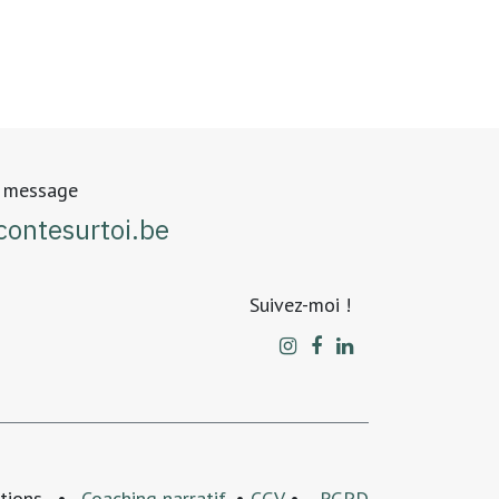
n message
ontesurtoi.be​
Suivez-moi !
tions
•
Coaching narratif
•
CGV
•
RGPD