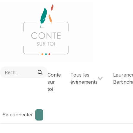
Se rendre au contenu
Conte
Tous les
Laurenc
sur
évènements
Bertinc
toi
Se connecter