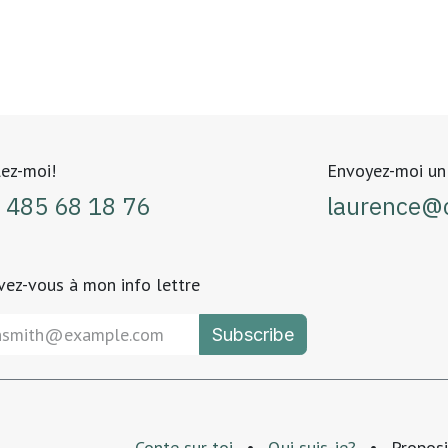
ez-moi!
Envoyez-moi u
 485 68 18 76
laurence@c
ivez-vous à mon info lettre
Subscribe
Conte sur toi
•
Qui suis-je?
•
Proposi