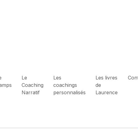
e
Le
Les
Les livres
Con
hamps
Coaching
coachings
de
Narratif
personnalisés
Laurence