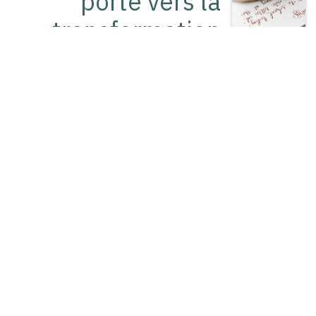
porte vers la
transformation
Horaires:
Lundi 9h-18h
Mercredi 9h-18h
vendred 14h-18h
N°ent. : BE06 8569 1317