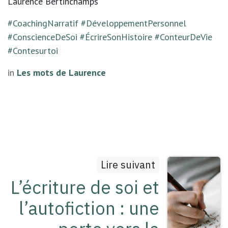
Laurence Bertinchamps
#CoachingNarratif
#DéveloppementPersonnel
#ConscienceDeSoi
#ÉcrireSonHistoire
#ConteurDeVie
#Contesurtoi
in
Les mots de Laurence
Lire suivant
L’écriture de soi et
l’autofiction : une